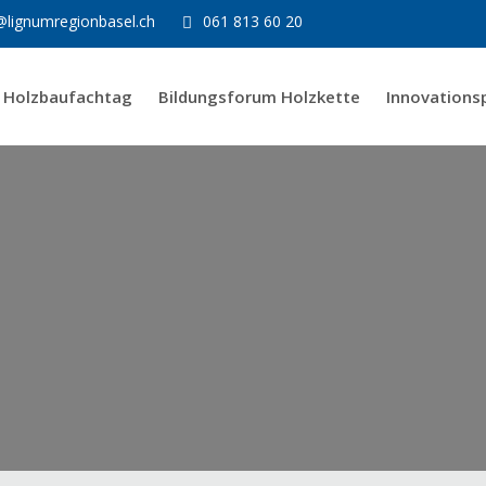
@lignumregionbasel.ch
061 813 60 20
Holzbaufachtag
Bildungsforum Holzkette
Innovationsp