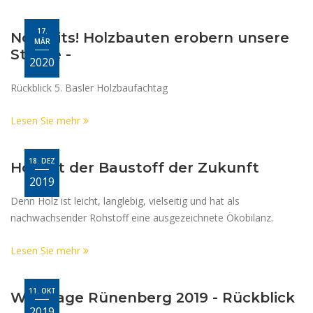
17.
No limits! Holzbauten erobern unsere
MÄR
Städte -
2020
Rückblick 5. Basler Holzbaufachtag
Lesen Sie mehr
18. DEZ
Holz ist der Baustoff der Zukunft
2019
Denn Holz ist leicht, langlebig, vielseitig und hat als
nachwachsender Rohstoff eine ausgezeichnete Ökobilanz.
Lesen Sie mehr
11. OKT
Waldtage Rünenberg 2019 - Rückblick
2019