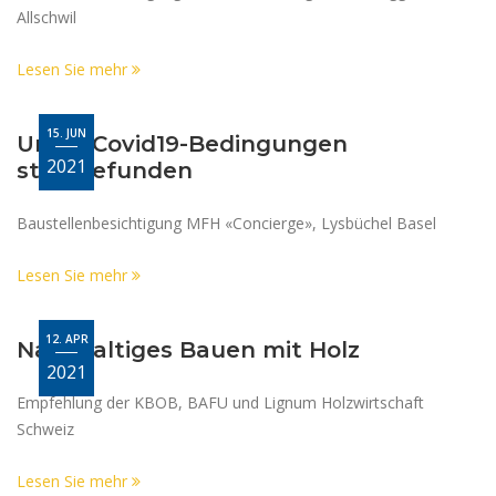
Allschwil
Lesen Sie mehr
15. JUN
Unter Covid19-Bedingungen
2021
stattgefunden
Baustellenbesichtigung MFH «Concierge», Lysbüchel Basel
Lesen Sie mehr
12. APR
Nachhaltiges Bauen mit Holz
2021
Empfehlung der KBOB, BAFU und Lignum Holzwirtschaft
Schweiz
Lesen Sie mehr