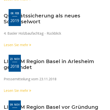
08. FEB
Qualitätssicherung als neues
2019
Schlüsselwort
4. Basler Holzbaufachtag - Rückblick
Lesen Sie mehr
23. NOV
LIGNUM Region Basel in Arlesheim
2018
gegründet
Pressemitteilung vom 23.11.2018
Lesen Sie mehr
09. NOV
LIGNUM Region Basel vor Gründung