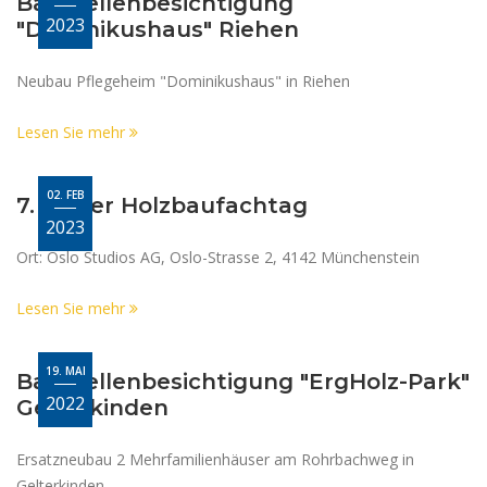
Baustellenbesichtigung
2023
"Dominikushaus" Riehen
Neubau Pflegeheim "Dominikushaus" in Riehen
Lesen Sie mehr
02. FEB
7. Basler Holzbaufachtag
2023
Ort: Oslo Studios AG, Oslo-Strasse 2, 4142 Münchenstein
Lesen Sie mehr
19. MAI
Baustellenbesichtigung "ErgHolz-Park"
2022
Gelterkinden
Ersatzneubau 2 Mehrfamilienhäuser am Rohrbachweg in
Gelterkinden