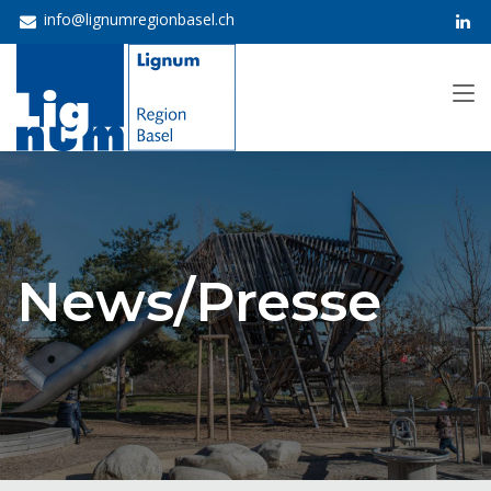
info@lignumregionbasel.ch
News/Presse