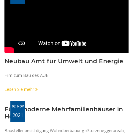
Neubau Amt für Umwelt und Energie
Film zum Bau des AUE
Lesen Sie mehr
02. NOV
Fünf moderne Mehrfamilienhäuser in
2021
Holz
Baustellenbesichtigung Wohnüberbauung «Sturzeneggerareal»,